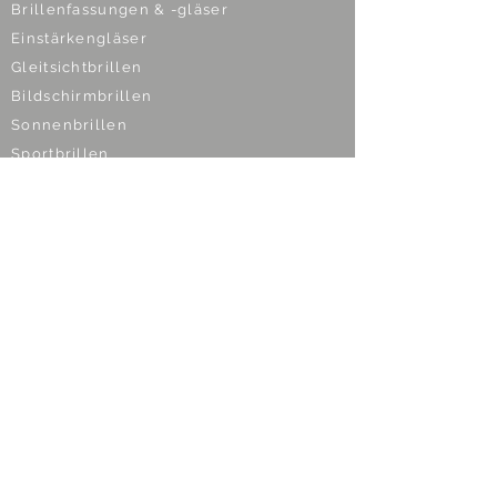
Brillenfassungen & -gläser
Einstärkengläser
Gleitsichtbrillen
Bildschirmbrillen
Sonnenbrillen
Sportbrillen
Kinderbrillen
Vergrößernde Sehhilfen
Kontaktlinsen
Formstabile Kontaktlinsen
Weiche Kontaktlinsen
Linsen nach Maß
Multifokale Kontaktlinsen
Nachtlinsen
Kontaktlinsen für Kids
Optische Geräte