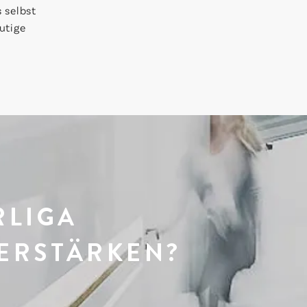
 selbst
utige
RLIGA
VERSTÄRKEN?