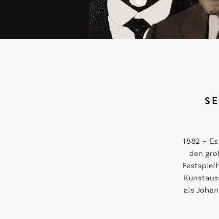
SE
1882 – Es
den gro
Festspielh
Kunstauss
als Joha