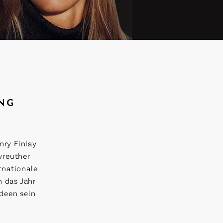
UNG
nry Finlay
yreuther
ernationale
h das Jahr
deen sein