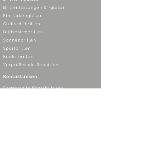
Brillenfassungen & -gläser
Einstärkengläser
Gleitsichtbrillen
Bildschirmbrillen
Sonnenbrillen
Sportbrillen
Kinderbrillen
Vergrößernde Sehhilfen
Kontaktlinsen
Formstabile Kontaktlinsen
Weiche Kontaktlinsen
Linsen nach Maß
Multifokale Kontaktlinsen
Nachtlinsen
Kontaktlinsen für Kids
Optische Geräte